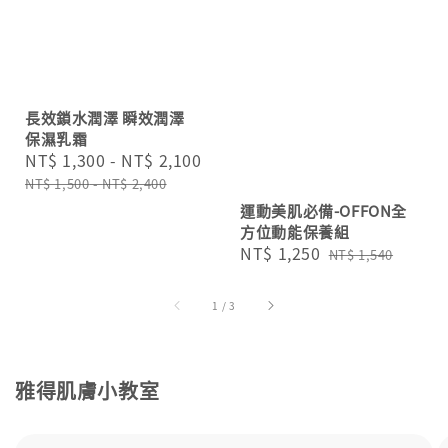
長效鎖水潤澤 瞬效潤澤
保濕乳霜
Sale
NT$ 1,300
-
NT$ 2,100
Regular
price
price
NT$ 1,500
-
NT$ 2,400
運動美肌必備-OFFON全
方位動能保養組
Sale
NT$ 1,250
Regular
NT$ 1,540
price
price
1
/
3
雅得肌膚小教室