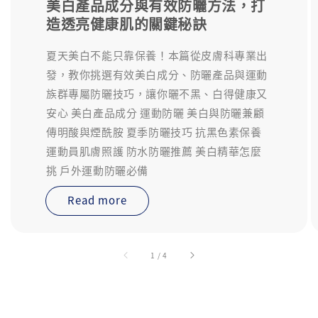
美白產品成分與有效防曬方法，打
造透亮健康肌的關鍵秘訣
夏天美白不能只靠保養！本篇從皮膚科專業出
發，教你挑選有效美白成分、防曬產品與運動
族群專屬防曬技巧，讓你曬不黑、白得健康又
安心 美白產品成分 運動防曬 美白與防曬兼顧
傳明酸與煙酰胺 夏季防曬技巧 抗黑色素保養
運動員肌膚照護 防水防曬推薦 美白精華怎麼
挑 戶外運動防曬必備
Read more
accessibility.of
1
/
4