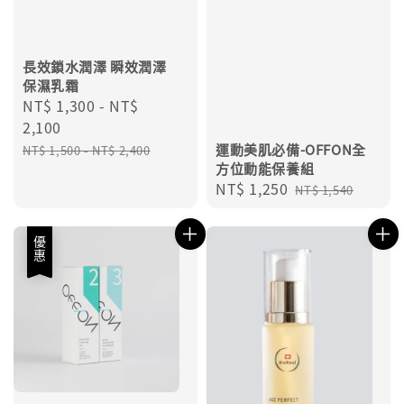
長效鎖水潤澤 瞬效潤澤
保濕乳霜
Sale
NT$ 1,300
-
NT$
price
2,100
Regular
運動美肌必備-OFFON全
NT$ 1,500
-
NT$ 2,400
方位動能保養組
price
Sale
NT$ 1,250
Regular
NT$ 1,540
price
price
優惠