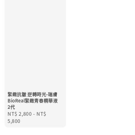
緊緻抗皺 逆轉時光-瑞膚
BioReal緊緻青春精華液
2代
Regular
NT$ 2,800
-
NT$
price
5,800