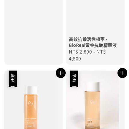
高效抗齡活性植萃 -
BioReal黃金抗齡精華液
Regular
NT$ 2,800
-
NT$
price
4,800
優惠
優惠