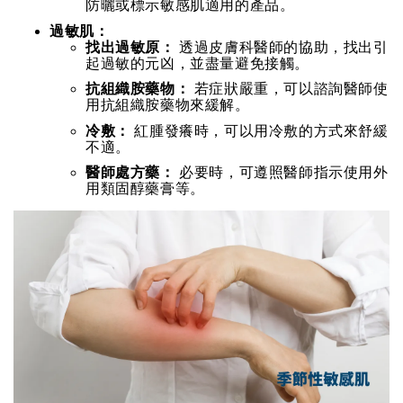
防曬或標示敏感肌適用的產品。
過敏肌：
找出過敏原：
透過皮膚科醫師的協助，找出引
起過敏的元凶，並盡量避免接觸。
抗組織胺藥物：
若症狀嚴重，可以諮詢醫師使
用抗組織胺藥物來緩解。
冷敷：
紅腫發癢時，可以用冷敷的方式來舒緩
不適。
醫師處方藥：
必要時，可遵照醫師指示使用外
用類固醇藥膏等。