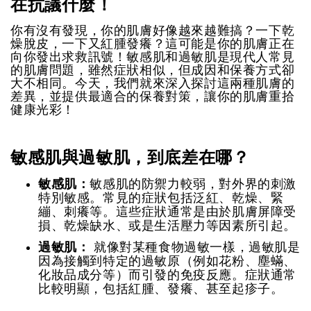
在抗議什麼！
你有沒有發現，你的肌膚好像越來越難搞？一下乾
燥脫皮，一下又紅腫發癢？這可能是你的肌膚正在
向你發出求救訊號！敏感肌和過敏肌是現代人常見
的肌膚問題，雖然症狀相似，但成因和保養方式卻
大不相同。今天，我們就來深入探討這兩種肌膚的
差異，並提供最適合的保養對策，讓你的肌膚重拾
健康光彩！
敏感肌與過敏肌，到底差在哪？
敏感肌：
敏感肌的防禦力較弱，對外界的刺激
特別敏感。常見的症狀包括泛紅、乾燥、緊
繃、刺癢等。這些症狀通常是由於肌膚屏障受
損、乾燥缺水、或是生活壓力等因素所引起。
過敏肌：
就像對某種食物過敏一樣，過敏肌是
因為接觸到特定的過敏原（例如花粉、塵蟎、
化妝品成分等）而引發的免疫反應。症狀通常
比較明顯，包括紅腫、發癢、甚至起疹子。