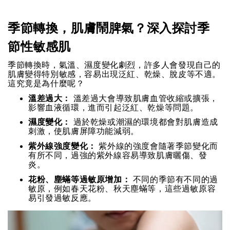
季節轉換，肌膚鬧脾氣？深入探討季
節性敏感肌
季節轉換時，氣溫、濕度變化劇烈，許多人會發現自己的
肌膚變得特別敏感，容易出現泛紅、乾燥、脫皮等不適。
這究竟是為什麼呢？
溫差過大：
溫差過大會導致肌膚血管收縮或擴張，
影響血液循環，進而引起泛紅、乾燥等問題。
濕度變化：
過於乾燥或潮濕的環境都會對肌膚造成
刺激，使肌膚屏障功能減弱。
紫外線強度變化：
紫外線的強度會隨著季節變化而
有所不同，過強的紫外線容易導致肌膚曬傷、發
炎。
花粉、塵蟎等過敏原增加：
不同的季節有不同的過
敏原，例如春天花粉、秋天塵蟎等，這些過敏原容
易引發過敏反應。