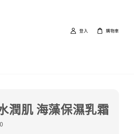
登入
購物車
水潤肌 海藻保濕乳霜
0