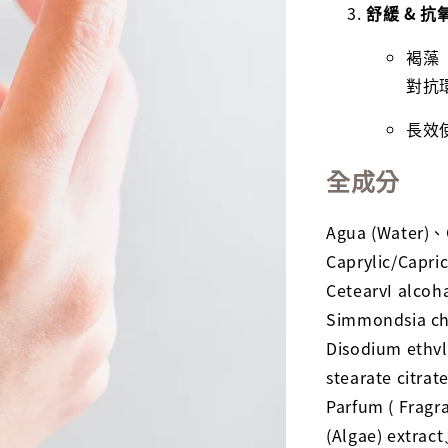
舒緩 & 抗
褐藻（
對抗
長效
全成分
Agua (Water)、
Caprylic/Capric
CetearvI alcoh
Simmondsia chi
Disodium ethv
stearate citrat
Parfum ( Fragr
(Algae) extract