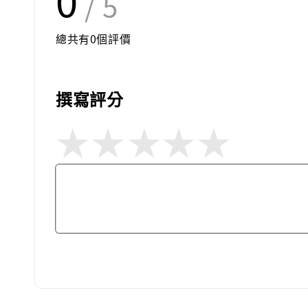
/ 5
總共有
0
個評價
撰寫評分