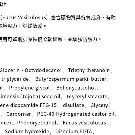
氧化
Fucus Vesiculosus）富含礦物質與抗氧成分，有助
環境壓力，舒緩敏感。
使用可幫助肌膚恢復柔軟細緻，並增強防護力。
Glocerin、Octvdodecanol
Triethy lheranoin
、
、
 triglyceride
Butyrospermum parkii butter
、
、
al
Propylene glvcol
Behenyl alcohol
、
、
、
mensis (Jojoba) seed oil
Glyceryl stearate
、
、
lene dicocamide FEG-15
disulfate
Glycery]
、
、
e
Carborner
PEG-40 Hydrogenated castor oil
、
、
、
ance)
Phenoryethanol
Fucus vesiculosus
、
、
Sodium hydroxide
Disodium EDTA
、
、
、