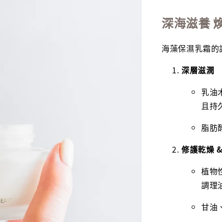
深海滋養 
海藻保濕乳霜的設
深層滋潤
乳油
且持
脂肪
修護乾燥 
植物
調理
甘油