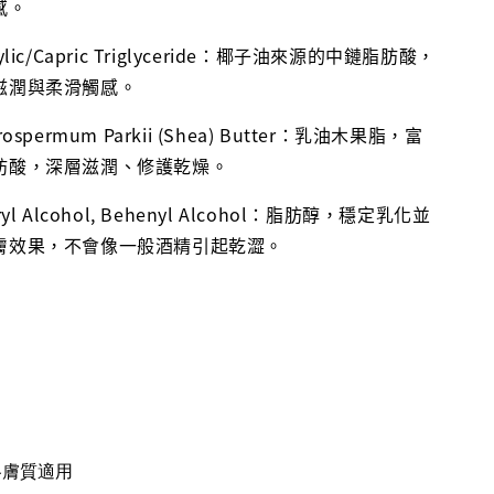
感。
rylic/Capric Triglyceride：椰子油來源的中鏈脂肪酸，
滋潤與柔滑觸感。
rospermum Parkii (Shea) Butter：乳油木果脂，富
肪酸，深層滋潤、修護乾燥。
ryl Alcohol, Behenyl Alcohol：脂肪醇，穩定乳化並
膚效果，不會像一般酒精引起乾澀。
各膚質適用