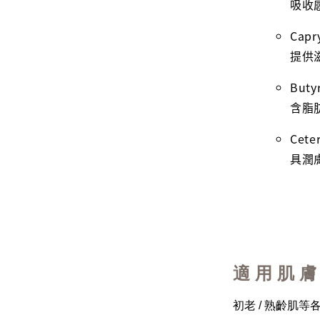
吸收
Cap
提供
Buty
含脂
Cete
具潤
適 用 肌 膚
初老 / 熟齡肌等