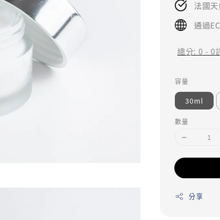
法國天
通過E
總分:
0
-
0
容量
30ml
數量
分享