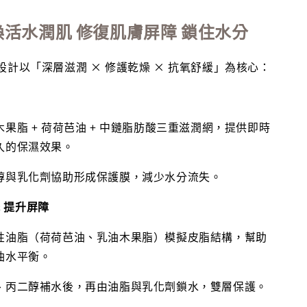
煥活水潤肌 修復肌膚屏障 鎖住水分
計以「深層滋潤 × 修護乾燥 × 抗氧舒緩」為核心：
木果脂 + 荷荷芭油 + 中鏈脂肪酸三重滋潤網，提供即時
久的保濕效果。
醇與乳化劑協助形成保護膜，減少水分流失。
& 提升屏障
性油脂（荷荷芭油、乳油木果脂）模擬皮脂結構，幫助
油水平衡。
、丙二醇補水後，再由油脂與乳化劑鎖水，雙層保護。