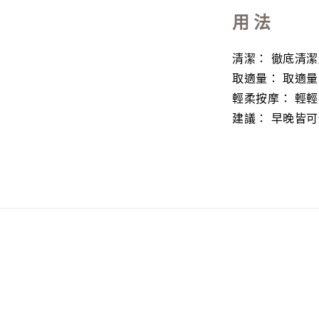
用 法
清潔： 徹底清
取適量： 取適
輕柔按摩： 輕
建議： 早晚皆