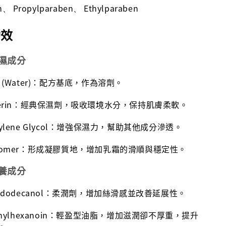
n
Propylparaben
Ethylparaben
、
、
功效
保濕成分
a (Water)：配方基底，作為溶劑。
ycerin：經典保濕劑，吸收環境水分，保持肌膚柔軟。
pylene Glycol：增強保濕力，幫助其他成分滲透。
rbomer：形成凝膠質地，增加乳霜的滑順與穩定性。
滋養成分
yldodecanol：柔潤劑，增加絲滑感並改善延展性。
ethylhexanoin：輕盈型油脂，增加滋潤卻不厚重，提升