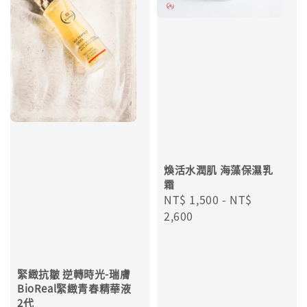
煥活水潤肌 海藻保濕乳
霜
Regular
NT$ 1,500
-
NT$
price
2,600
緊緻抗皺 逆轉時光-瑞膚
BioReal緊緻青春精華液
2代