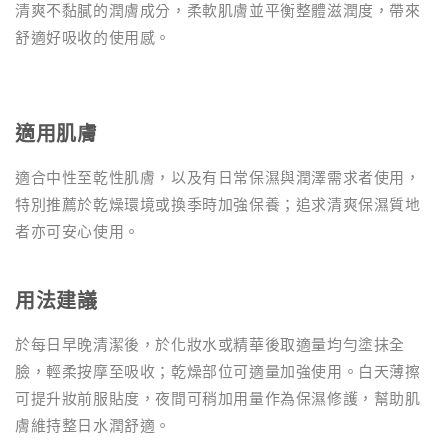
清爽不黏膩的潤膚成分，柔軟肌膚並平衡整體滋潤度，帶來
舒適好吸收的使用感。
適用肌膚
適合中性至乾性肌膚，以及有日常保濕與潤澤需求者使用，
特別推薦於乾燥環境或換季時加強保養；追求清爽保濕質地
者亦可安心使用。
用法建議
於每日早晚清潔後，於化妝水或精華後取適量均勻塗抹全
臉，輕柔按摩至吸收；乾燥部位可適量加強使用。白天薄擦
可提升妝前服貼度，夜間可稍加用量作為保濕修護，幫助肌
膚維持整日水潤舒適。