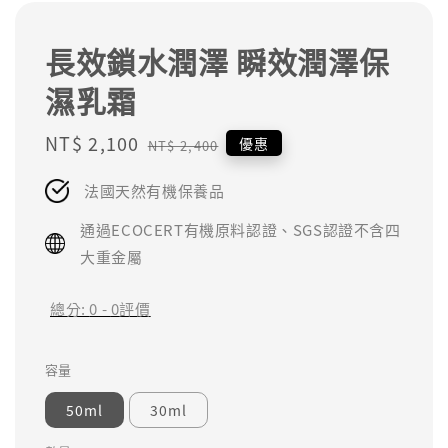
長效鎖水潤澤 瞬效潤澤保
濕乳霜
Sale
NT$ 2,100
Regular
優惠
NT$ 2,400
price
price
法國天然有機保養品
通過ECOCERT有機原料認證、SGS認證不含四
大重金屬
總分:
0
-
0
評價
容量
50ml
30ml