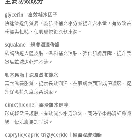
主要功效成分
glycerin｜高效補水因子
快速滲透角質層，為肌膚補充水分並提升含水量，有效改善
乾燥與粗糙，使肌膚恢復柔軟水潤。
squalane｜親膚潤澤修護
結構貼近人體皮脂，溫和補充油脂、強化肌膚屏障，提升柔
嫩度並減少乾燥不適。
乳木果脂｜深層滋養鎖水
富含滋養脂質，提供長效潤澤，在肌膚表面形成保護層，提
升保濕持久度與柔滑度。
dimethicone｜柔滑鎖水屏障
形成輕盈保護膜，有效減少水分流失，同時帶來絲滑細緻膚
觸，使肌膚更加平滑。
caprylic/capric triglyceride｜輕盈潤膚油脂