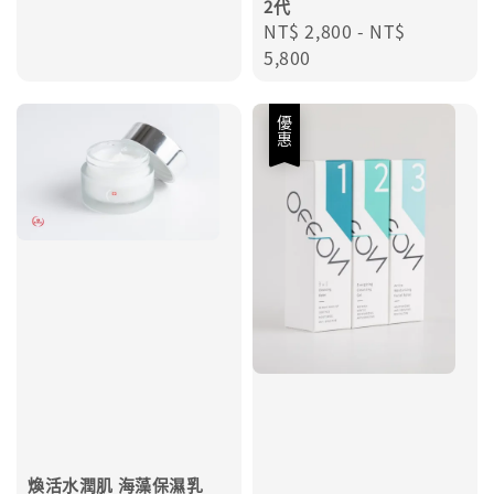
2代
Regular
NT$ 2,800
-
NT$
price
5,800
優惠
煥活水潤肌 海藻保濕乳