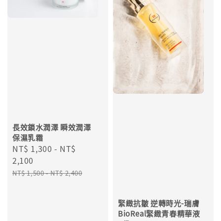
長效鎖水潤澤 瞬效潤澤
保濕乳霜
Sale
NT$ 1,300
-
NT$
price
2,100
Regular
NT$ 1,500
-
NT$ 2,400
price
緊緻抗皺 逆轉時光-瑞膚
BioReal緊緻青春精華液