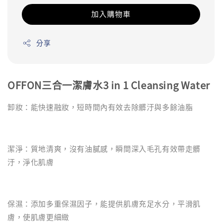
加入購物車
分享
OFFON三合一潔膚水3 in 1 Cleansing Water
卸妝：能快速融妝，短時間內有效去除髒汙與多餘油脂
潔淨：質地清爽，沒有油膩感，瞬間深入毛孔有效帶走髒
汙，淨化肌膚
保濕：添加多重保濕因子，能提供肌膚充足水分，平滑肌
膚，使肌膚更細緻