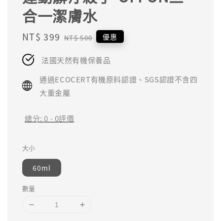
合一潔膚水
Sale
NT$ 399
Regular
優惠
NT$ 500
price
price
法國天然有機保養品
通過ECOCERT有機原料認證、SGS認證不含四
大重金屬
總分:
0
-
0
評價
大小
60ml
數量