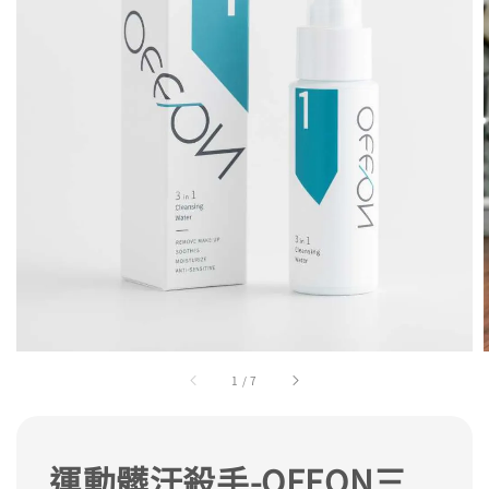
1
/
7
運動髒汙殺手-OFFON三