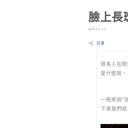
臉上長
APR 20, 23
分享
很多人在照
是什麼斑，
一般來說"
下來我們就