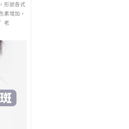
，形狀各式
色素增加，
”老