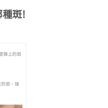
種斑!
楚臉上的斑
成的斑，接