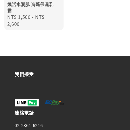
煥活水潤肌 海藻保濕乳
霜
Regular
NT$ 1,500
-
NT$
price
2,600
我們接受
連絡電話
02-2361-6216