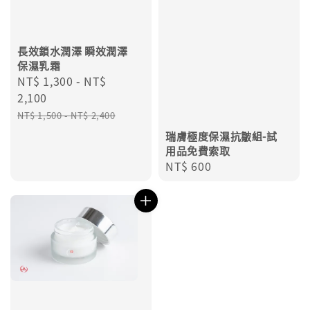
長效鎖水潤澤 瞬效潤澤
保濕乳霜
Sale
NT$ 1,300
-
NT$
price
2,100
Regular
NT$ 1,500
-
NT$ 2,400
price
瑞膚極度保濕抗皺組-試
用品免費索取
Regular
NT$ 600
price